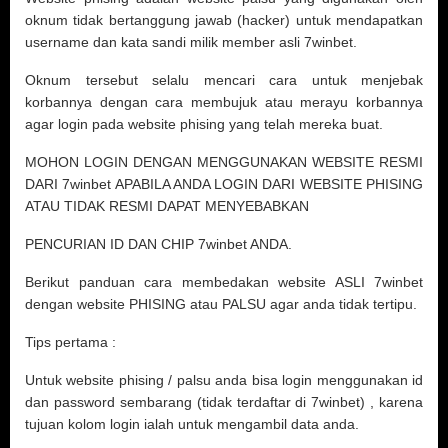
oknum tidak bertanggung jawab (hacker) untuk mendapatkan
username dan kata sandi milik member asli 7winbet.
Oknum tersebut selalu mencari cara untuk menjebak
korbannya dengan cara membujuk atau merayu korbannya
agar login pada website phising yang telah mereka buat.
MOHON LOGIN DENGAN MENGGUNAKAN WEBSITE RESMI
DARI 7winbet APABILA ANDA LOGIN DARI WEBSITE PHISING
ATAU TIDAK RESMI DAPAT MENYEBABKAN
PENCURIAN ID DAN CHIP 7winbet ANDA.
Berikut panduan cara membedakan website ASLI 7winbet
dengan website PHISING atau PALSU agar anda tidak tertipu.
Tips pertama :
Untuk website phising / palsu anda bisa login menggunakan id
dan password sembarang (tidak terdaftar di 7winbet) , karena
tujuan kolom login ialah untuk mengambil data anda.