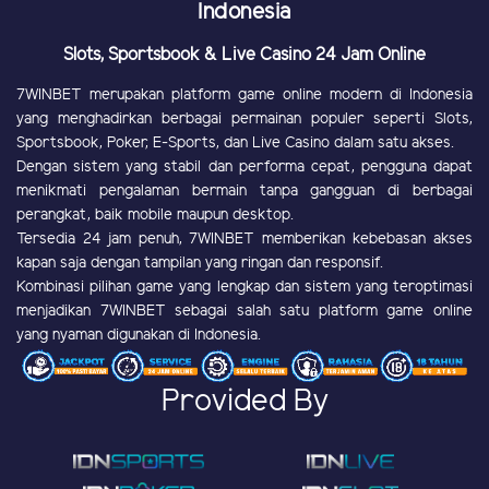
Indonesia
Slots, Sportsbook & Live Casino 24 Jam Online
7WINBET merupakan platform game online modern di Indonesia
yang menghadirkan berbagai permainan populer seperti Slots,
Sportsbook, Poker, E-Sports, dan Live Casino dalam satu akses.
Dengan sistem yang stabil dan performa cepat, pengguna dapat
menikmati pengalaman bermain tanpa gangguan di berbagai
perangkat, baik mobile maupun desktop.
Tersedia 24 jam penuh, 7WINBET memberikan kebebasan akses
kapan saja dengan tampilan yang ringan dan responsif.
Kombinasi pilihan game yang lengkap dan sistem yang teroptimasi
menjadikan 7WINBET sebagai salah satu platform game online
yang nyaman digunakan di Indonesia.
Provided By