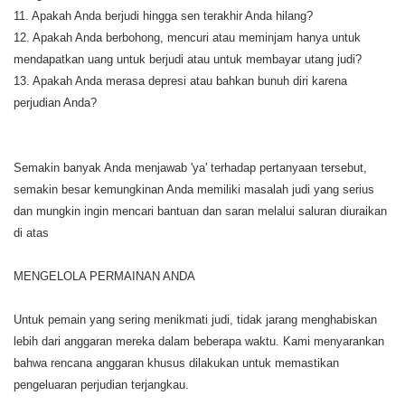
11. Apakah Anda berjudi hingga sen terakhir Anda hilang?
12. Apakah Anda berbohong, mencuri atau meminjam hanya untuk
mendapatkan uang untuk berjudi atau untuk membayar utang judi?
13. Apakah Anda merasa depresi atau bahkan bunuh diri karena
perjudian Anda?
Semakin banyak Anda menjawab 'ya' terhadap pertanyaan tersebut,
semakin besar kemungkinan Anda memiliki masalah judi yang serius
dan mungkin ingin mencari bantuan dan saran melalui saluran diuraikan
di atas
MENGELOLA PERMAINAN ANDA
Untuk pemain yang sering menikmati judi, tidak jarang menghabiskan
lebih dari anggaran mereka dalam beberapa waktu. Kami menyarankan
bahwa rencana anggaran khusus dilakukan untuk memastikan
pengeluaran perjudian terjangkau.