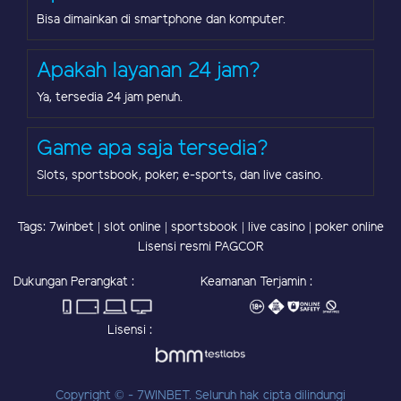
Bisa dimainkan di smartphone dan komputer.
Apakah layanan 24 jam?
Ya, tersedia 24 jam penuh.
Game apa saja tersedia?
Slots, sportsbook, poker, e-sports, dan live casino.
Tags: 7winbet | slot online | sportsbook | live casino | poker online
Lisensi resmi PAGCOR
Dukungan Perangkat :
Keamanan Terjamin :
Lisensi :
Copyright © - 7WINBET. Seluruh hak cipta dilindungi